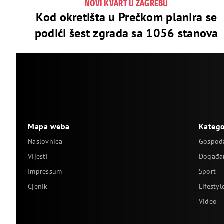
NOVI KVART U ZAGREBU
Kod okretišta u Prečkom planira se
podići šest zgrada sa 1056 stanova
Mapa weba
Katego
Naslovnica
Gospod
Vijesti
Događa
Impressum
Sport
Cjenik
Lifestyl
Video