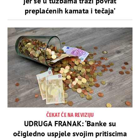
jer se u tužbama traži povrat
preplaćenih kamata i tečaja’
ČEKAT ĆE NA REVIZIJU
UDRUGA FRANAK: ‘Banke su
očigledno uspjele svojim pritiscima