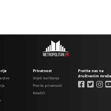
rije
Privatnost
Pratite nas na
društvenim mrež
arstvo
Uvjeti korištenja
nja
Pravila privatnosti
Kolačići
e