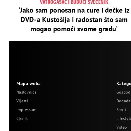
VATROGASAC I BUDUĆI SVEĆENIK
‘Jako sam ponosan na cure i dečke iz
DVD-a Kustošija i radostan što sam
mogao pomoći svome gradu’
Mapa weba
Katego
Naslovnica
Gospod
Vijesti
Događa
Impressum
Sport
Cjenik
Lifestyl
Video