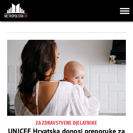
ZA ZDRAVSTVENE DJELATNIKE
UNICEF Hrvatska donosi preporuke za