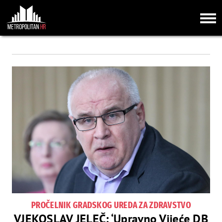
PROČELNIK GRADSKOG UREDA ZA ZDRAVSTVO
VJEKOSLAV JELEČ: ‘Upravno Vijeće DB