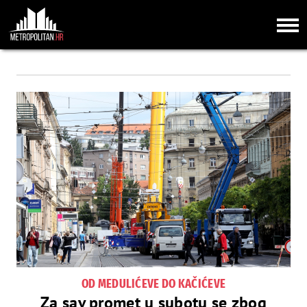
OD MEDULIĆEVE DO KAČIĆEVE
Za sav promet u subotu se zbog