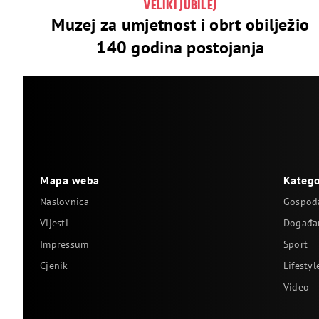
VELIKI JUBILEJ
Muzej za umjetnost i obrt obilježio
140 godina postojanja
Mapa weba
Katego
Naslovnica
Gospod
Vijesti
Događa
Impressum
Sport
Cjenik
Lifestyl
Video