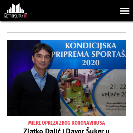
MJERE OPREZA ZBOG KORONAVIRUSA
Zlatko Dalić i Davor Šuker u