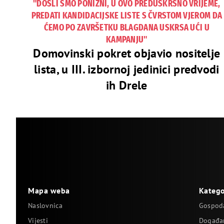
"DOŠLI SMO PONIZNI, U OVO PREDUSKRSNO VRIJEME,
PREDATI KANDIDACIJSKE LISTE S ČVRSTOM VJEROM DA
ĆEMO PO ZAVRŠETKU BLAGDANA USKRSA UĆI U
KAMPANJU"
Domovinski pokret objavio nositelje
lista, u III. izbornoj jedinici predvodi
ih Drele
Mapa weba
Katego
Naslovnica
Gospod
Vijesti
Događa