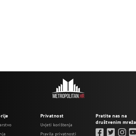
rije
Privatnost
Pratite nas na
društvenim mrež
arstvo
Uvjeti korištenja
nja
Pravila privatnosti