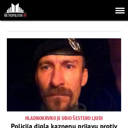
HLADNOKRVNO JE UBIO ŠESTERO LJUDI
Policija digla kaznenu prijavu protiv