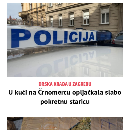
DRSKA KRAĐA U ZAGREBU
U kući na Črnomercu opljačkala slabo
pokretnu staricu