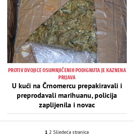
PROTIV DVOJICE OSUMNJIČENIH PODIGNUTA JE KAZNENA
PRIJAVA
U kući na Črnomercu prepakiravali i
preprodavali marihuanu, policija
zaplijenila i novac
Navigacija
1
2
Sljedeća stranica