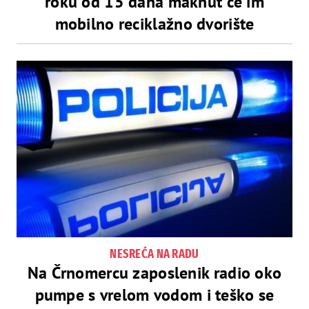
roku od 15 dana maknut će im
mobilno reciklažno dvorište
NESREĆA NA RADU
Na Črnomercu zaposlenik radio oko
pumpe s vrelom vodom i teško se