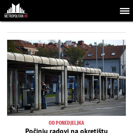
OD PONEDJELJKA
Počinju radovi na okretištu