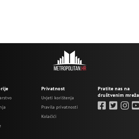
rije
Privatnost
Pratite nas na
društvenim mrež
arstvo
Uvjeti korištenja
nja
Pravila privatnosti
Kolačići
e