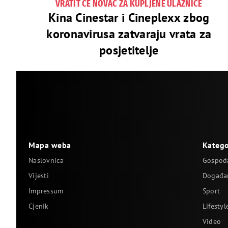
VRATIT ĆE NOVAC ZA KUPLJENE ULAZNICE
Kina Cinestar i Cineplexx zbog
koronavirusa zatvaraju vrata za
posjetitelje
Mapa weba
Katego
Naslovnica
Gospod
Vijesti
Događa
Impressum
Sport
Cjenik
Lifestyl
Video