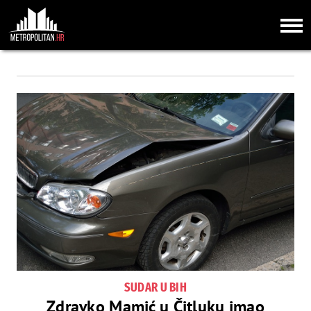
SUDAR U BIH
Zdravko Mamić u Čitluku imao