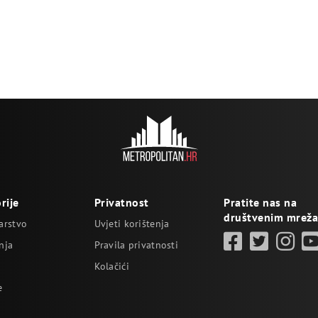
rije
Privatnost
Pratite nas na
društvenim mrež
arstvo
Uvjeti korištenja
nja
Pravila privatnosti
Kolačići
e