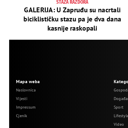
STAZA RAZDORA
GALERIJA: U Zapruđu su nacrtali
biciklističku stazu pa je dva dana
kasnije raskopali
Mapa weba
Katego
Naslovnica
Gospod
Vijesti
Događa
Impressum
Sport
Cjenik
Lifestyl
Video