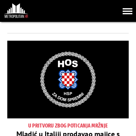
U PRITVORU ZBOG POTICANJA MRŽNJE
Mladić u Italiji prodavao majice s