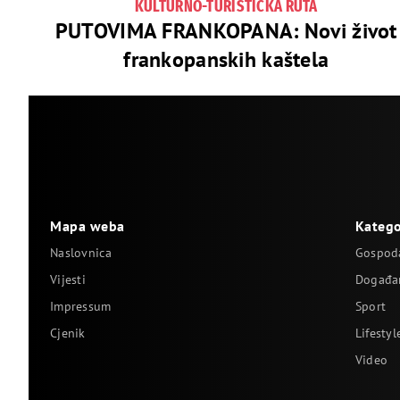
KULTURNO-TURISTIČKA RUTA
PUTOVIMA FRANKOPANA: Novi život
frankopanskih kaštela
Mapa weba
Katego
Naslovnica
Gospod
Vijesti
Događa
Impressum
Sport
Cjenik
Lifestyl
Video