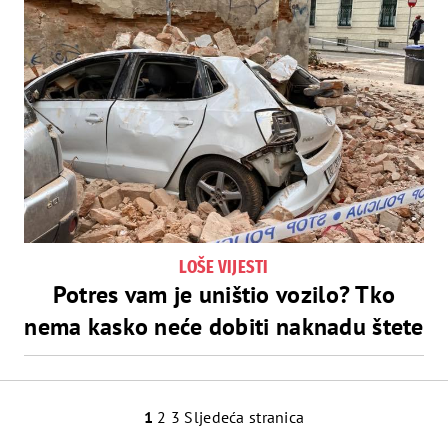
LOŠE VIJESTI
Potres vam je uništio vozilo? Tko
nema kasko neće dobiti naknadu štete
Navigacija
1
2
3
Sljedeća stranica