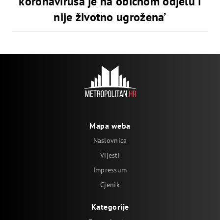
koronavirusa je na običnom odjelu i
nije životno ugrožena’
Mapa weba
Naslovnica
Vijesti
Impressum
Cjenik
Kategorije