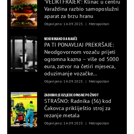
‘VELIKI FRAJER’: Klinac u centru
Varaždina razbio samoposlužni
aparat za brzu hranu
Objavljeno: 14.09.2025.
Metropolitan
NEKI NIKAKO DA NAUČE
PA TI PONAVLJAJ PREKRŠAJE:
Neodgovornom vozaču prijeti
ogromna kazna – više od 5000
eura, zatvor na četiri mjeseca,
oduzimanje vozačke…
Objavljeno: 14.09.2025.
Metropolitan
ZADOBIO JE OZLJEDE OPASNE PO ŽIVOT
STRAŠNO: Radnika (36) kod
Čakovca prikliještio stroj za
rezanje metala
Objavljeno: 14.09.2025.
Metropolitan