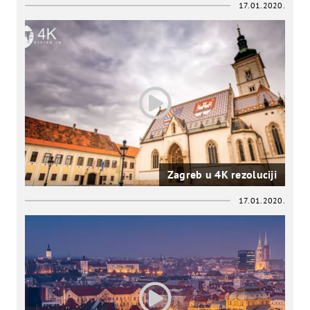
17.01.2020.
Zagreb u 4K rezoluciji
17.01.2020.