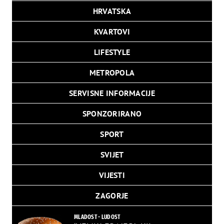
HRVATSKA
KVARTOVI
LIFESTYLE
METROPOLA
SERVISNE INFORMACIJE
SPONZORIRANO
SPORT
SVIJET
VIJESTI
ZAGORJE
MLADOST - LUDOST