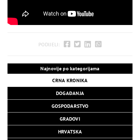
PODIJELI:
Najnovije po kategorijama
CRNA KRONIKA
DOGAĐANJA
GOSPODARSTVO
GRADOVI
HRVATSKA