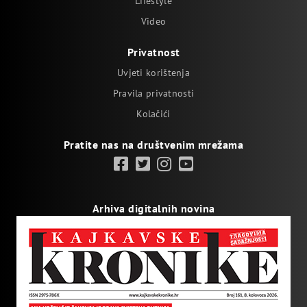
Lifestyle
Video
Privatnost
Uvjeti korištenja
Pravila privatnosti
Kolačići
Pratite nas na društvenim mrežama
Arhiva digitalnih novina