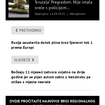
‘kruzala’ Pregradom. Nije imala
sreće s policijom…
Objavljeno: 14.09.2025.
Metropolitan
PRETHODNO
Rusija zaustavila dotok plina kroz Sjeverni tok 1
prema Europi
SLJEDEĆE
Bočkaju 11 mjeseci zatvora uvjetno na dvije
godine jer se pijan autom zabio u benzinsku pa
otišao s mjesta nesreće
OVDJE PROČITAJTE NAJNOVIJI BROJ REGIONALNOG