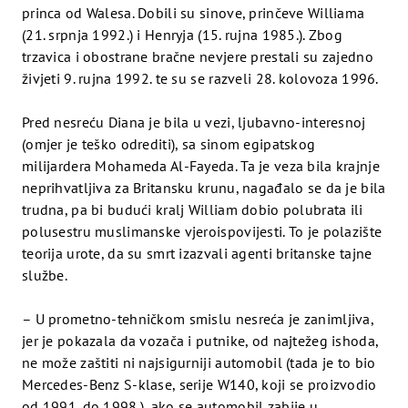
princa od Walesa. Dobili su sinove, prinčeve Williama
(21. srpnja 1992.) i Henryja (15. rujna 1985.). Zbog
trzavica i obostrane bračne nevjere prestali su zajedno
živjeti 9. rujna 1992. te su se razveli 28. kolovoza 1996.
Pred nesreću Diana je bila u vezi, ljubavno-interesnoj
(omjer je teško odrediti), sa sinom egipatskog
milijardera Mohameda Al-Fayeda. Ta je veza bila krajnje
neprihvatljiva za Britansku krunu, nagađalo se da je bila
trudna, pa bi budući kralj William dobio polubrata ili
polusestru muslimanske vjeroispovijesti. To je polazište
teorija urote, da su smrt izazvali agenti britanske tajne
službe.
– U prometno-tehničkom smislu nesreća je zanimljiva,
jer je pokazala da vozača i putnike, od najtežeg ishoda,
ne može zaštiti ni najsigurniji automobil (tada je to bio
Mercedes-Benz S-klase, serije W140, koji se proizvodio
od 1991. do 1998.), ako se automobil zabije u