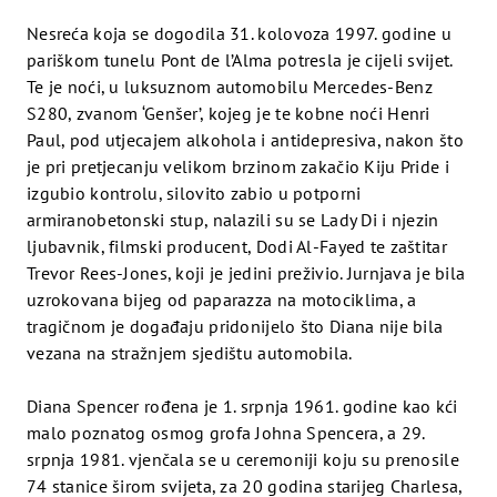
Nesreća koja se dogodila 31. kolovoza 1997. godine u
pariškom tunelu Pont de l’Alma potresla je cijeli svijet.
Te je noći, u luksuznom automobilu Mercedes-Benz
S280, zvanom ‘Genšer’, kojeg je te kobne noći Henri
Paul, pod utjecajem alkohola i antidepresiva, nakon što
je pri pretjecanju velikom brzinom zakačio Kiju Pride i
izgubio kontrolu, silovito zabio u potporni
armiranobetonski stup, nalazili su se Lady Di i njezin
ljubavnik, filmski producent, Dodi Al-Fayed te zaštitar
Trevor Rees-Jones, koji je jedini preživio. Jurnjava je bila
uzrokovana bijeg od paparazza na motociklima, a
tragičnom je događaju pridonijelo što Diana nije bila
vezana na stražnjem sjedištu automobila.
Diana Spencer rođena je 1. srpnja 1961. godine kao kći
malo poznatog osmog grofa Johna Spencera, a 29.
srpnja 1981. vjenčala se u ceremoniji koju su prenosile
74 stanice širom svijeta, za 20 godina starijeg Charlesa,