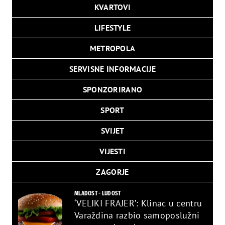
KVARTOVI
LIFESTYLE
METROPOLA
SERVISNE INFORMACIJE
SPONZORIRANO
SPORT
SVIJET
VIJESTI
ZAGORJE
MLADOST - LUDOST
‘VELIKI FRAJER’: Klinac u centru
Varaždina razbio samoposlužni