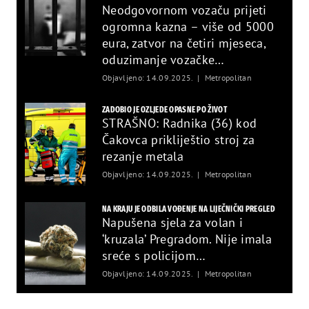
Neodgovornom vozaču prijeti
ogromna kazna – više od 5000
eura, zatvor na četiri mjeseca,
oduzimanje vozačke…
Objavljeno: 14.09.2025.
Metropolitan
ZADOBIO JE OZLJEDE OPASNE PO ŽIVOT
STRAŠNO: Radnika (36) kod
Čakovca prikliještio stroj za
rezanje metala
Objavljeno: 14.09.2025.
Metropolitan
NA KRAJU JE ODBILA VOĐENJE NA LIJEČNIČKI PREGLED
Napušena sjela za volan i
‘kruzala’ Pregradom. Nije imala
sreće s policijom…
Objavljeno: 14.09.2025.
Metropolitan