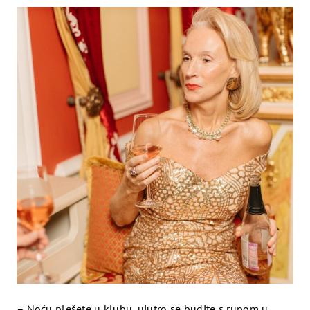
Coinspaid Casino No Deposit Bonus
Lopta je sada na strani vlade.
Kako Koristiti Astropay Za Online Casino U Hrvatskoj
U usporedbi s njima, zapovjednici su model
organizacijske stabilnosti, a tijekom toliko godina imali
su optužbe za seksualno uznemiravanje, zlostavljanje
zaposlenika, bivšeg izvršnog direktora koji je bio
umiješan u Grudenov skandal i tri različita imena.
Da biste aktivirali bonus krug, morate istodobno ispustiti
simbol na drugom i trećem kolutu.
Popularni kasino online bez registracije 2024
Kasino Igre
Ako tražite aplikacije koje bi vam omogućile igranje sjajnih
igara na automatima, evo nekoliko aplikacija koje vrijedi
provjeriti.
Paysafacard Casino Recenzija I Iskustva 2025
– Noću plešete u klubu, ujutro se budite s rupom u