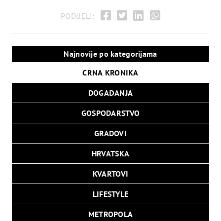
PODIJELI:
Najnovije po kategorijama
CRNA KRONIKA
DOGAĐANJA
GOSPODARSTVO
GRADOVI
HRVATSKA
KVARTOVI
LIFESTYLE
METROPOLA