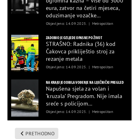
ogromna kazna – više od 5000
eura, zatvor na četiri mjeseca,
oduzimanje vozačke…
Objavljeno: 14.09.2025.
Metropolitan
ZADOBIO JE OZLJEDE OPASNE PO ŽIVOT
STRAŠNO: Radnika (36) kod
Čakovca prikliještio stroj za
rezanje metala
Objavljeno: 14.09.2025.
Metropolitan
NA KRAJU JE ODBILA VOĐENJE NA LIJEČNIČKI PREGLED
Napušena sjela za volan i
‘kruzala’ Pregradom. Nije imala
sreće s policijom…
Objavljeno: 14.09.2025.
Metropolitan
PRETHODNO