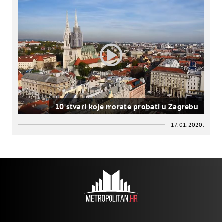
10 stvari koje morate probati u Zagrebu
17.01.2020.