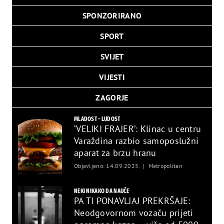
SPONZORIRANO
SPORT
SVIJET
VIJESTI
ZAGORJE
MLADOST - LUDOST
‘VELIKI FRAJER’: Klinac u centru
Varaždina razbio samoposlužni
aparat za brzu hranu
Objavljeno: 14.09.2025.
Metropolitan
NEKI NIKAKO DA NAUČE
PA TI PONAVLJAJ PREKRŠAJE:
Neodgovornom vozaču prijeti