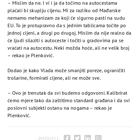
– Mislim da ne. I vi i ja da točimo na autocestama
plaćali bi skuplju cijenu. Mi za razliku od Mađarske
nemamo mehanizam za koji će sigurno pasti na sudu
EU. To je protupravno da s jednim tablicama točite po
jednoj cijeni, a drugi po drugoj. Mislim da nije realno da
će ljudi silaziti s autoceste i točiti u gradovima pa se
vraćati na autocestu. Neki možda hoće, ali ne velik broj
– rekao je Plenković.
Dodao je kako Vlada može smanjiti poreze, ograničiti
trošarine, formirati cijene, ali ne može sve.
– Ovo je trenutak da svi budemo odgovorni. Kalibrirat
ćemo mjere tako da zaštitimo standard građana i da svi
poslovni subjekti ostanu na nogama – rekao je
Plenković.
PODIJELI: