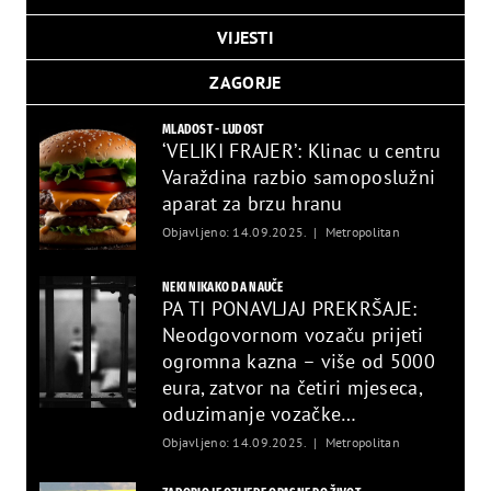
VIJESTI
ZAGORJE
MLADOST - LUDOST
‘VELIKI FRAJER’: Klinac u centru
Varaždina razbio samoposlužni
aparat za brzu hranu
Objavljeno: 14.09.2025.
Metropolitan
NEKI NIKAKO DA NAUČE
PA TI PONAVLJAJ PREKRŠAJE:
Neodgovornom vozaču prijeti
ogromna kazna – više od 5000
eura, zatvor na četiri mjeseca,
oduzimanje vozačke…
Objavljeno: 14.09.2025.
Metropolitan