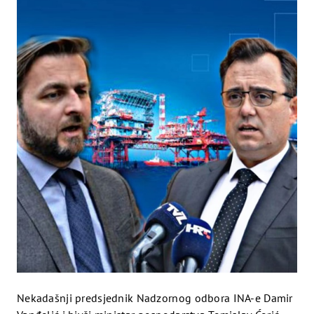
Slot Dynamite Riches Bonusi I Besplatne Vrtnje
Slotovi kao što su ainsi, ainsi i ainsi imaju sličnu
postavku utora.
Od njih su dobili i nekoliko igara.
Strategpošteni blackjack u hrvatskoj 2024
Neteller Casino Recenzija I Iskustva 2025
To ne mora biti dosadan posao ili težak posao, jer druženje s
prijateljima ionako je puno zabavnije od sjedenja kod kuće i
igranja igara cijeli dan.
Poker Igre
Izvješće se sastoji od detaljnih pregleda najčešćih korisničkih
interakcija, procjenjujući koliko je lako pronaći određene
značajke, kretati se po stranici, pristupiti pomoći i kontaktirati
operatera.
Casino Igre Free Download
Nekadašnji predsjednik Nadzornog odbora INA-e Damir