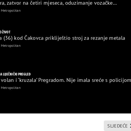
ra, zatvor na četiri mjeseca, oduzimanje vozačke…
Metropolitan
O ŽIVOT
(36) kod Čakovca prikliještio stroj za rezanje metala
Metropolitan
NA LIJEČNIČKI PREGLED
volan i ‘kruzala’ Pregradom. Nije imala sreće s policijo
Metropolitan
SLJEDEĆE