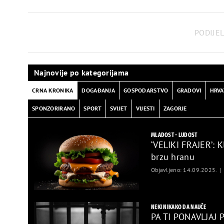
video
PODIJEL
Pogledaj
Najnovije po kategorijama
CRNA KRONIKA
DOGAĐANJA
GOSPODARSTVO
GRADOVI
HRVA
video
SPONZORIRANO
SPORT
SVIJET
VIJESTI
ZAGORJE
MLADOST - LUDOST
‘VELIKI FRAJER’: 
Pogledaj
brzu hranu
Objavljeno: 14.09.2025.
video
NEKI NIKAKO DA NAUČE
PA TI PONAVLJAJ 