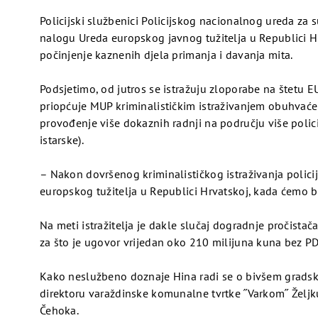
Policijski službenici Policijskog nacionalnog ureda za 
nalogu Ureda europskog javnog tužitelja u Republici H
počinjenje kaznenih djela primanja i davanja mita.
Podsjetimo, od jutros se istražuju zloporabe na štetu 
priopćuje MUP kriminalističkim istraživanjem obuhvaćene
provođenje više dokaznih radnji na području više polic
Pogledaj
istarske).
– Nakon dovršenog kriminalističkog istraživanja polici
video
europskog tužitelja u Republici Hrvatskoj, kada ćemo bit
Na meti istražitelja je dakle slučaj dogradnje pročista
za što je ugovor vrijedan oko 210 milijuna kuna bez PDV
Pogledaj
Kako neslužbeno doznaje Hina radi se o bivšem gradsk
direktoru varaždinske komunalne tvrtke ˝Varkom˝ Željku
Čehoka.