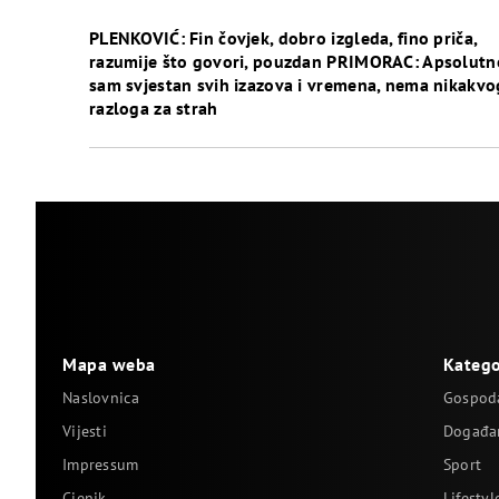
PLENKOVIĆ: Fin čovjek, dobro izgleda, fino priča,
razumije što govori, pouzdan PRIMORAC: Apsolutn
sam svjestan svih izazova i vremena, nema nikakvo
razloga za strah
Mapa weba
Katego
Naslovnica
Gospod
Vijesti
Događa
Impressum
Sport
Cjenik
Lifestyl