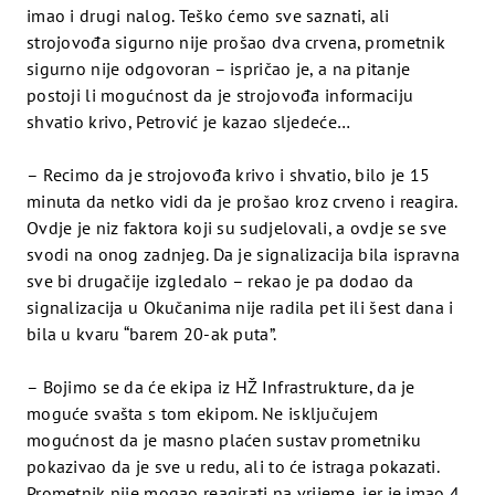
imao i drugi nalog. Teško ćemo sve saznati, ali
strojovođa sigurno nije prošao dva crvena, prometnik
sigurno nije odgovoran – ispričao je, a na pitanje
postoji li mogućnost da je strojovođa informaciju
shvatio krivo, Petrović je kazao sljedeće…
– Recimo da je strojovođa krivo i shvatio, bilo je 15
minuta da netko vidi da je prošao kroz crveno i reagira.
Ovdje je niz faktora koji su sudjelovali, a ovdje se sve
svodi na onog zadnjeg. Da je signalizacija bila ispravna
sve bi drugačije izgledalo – rekao je pa dodao da
signalizacija u Okučanima nije radila pet ili šest dana i
bila u kvaru “barem 20-ak puta”.
– Bojimo se da će ekipa iz HŽ Infrastrukture, da je
moguće svašta s tom ekipom. Ne isključujem
mogućnost da je masno plaćen sustav prometniku
pokazivao da je sve u redu, ali to će istraga pokazati.
Prometnik nije mogao reagirati na vrijeme, jer je imao 4