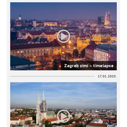
Zagreb zimi – timelapse
17.01.2020.