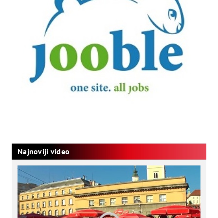
Najnoviji video