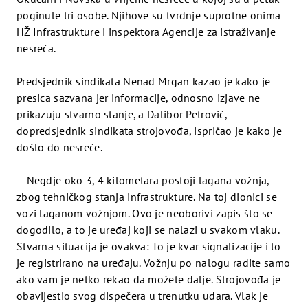
poginule tri osobe. Njihove su tvrdnje suprotne onima
HŽ Infrastrukture i inspektora Agencije za istraživanje
nesreća.
Predsjednik sindikata Nenad Mrgan kazao je kako je
presica sazvana jer informacije, odnosno izjave ne
prikazuju stvarno stanje, a Dalibor Petrović,
dopredsjednik sindikata strojovođa, ispričao je kako je
došlo do nesreće.
– Negdje oko 3, 4 kilometara postoji lagana vožnja,
zbog tehničkog stanja infrastrukture. Na toj dionici se
vozi laganom vožnjom. Ovo je neoborivi zapis što se
dogodilo, a to je uređaj koji se nalazi u svakom vlaku.
Stvarna situacija je ovakva: To je kvar signalizacije i to
je registrirano na uređaju. Vožnju po nalogu radite samo
ako vam je netko rekao da možete dalje. Strojovođa je
obavijestio svog dispečera u trenutku udara. Vlak je