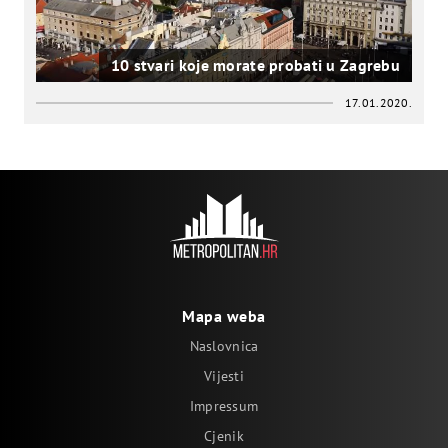
10 stvari koje morate probati u Zagrebu
17.01.2020.
Mapa weba
Naslovnica
Vijesti
Impressum
Cjenik