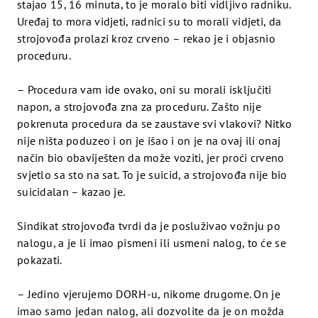
stajao 15, 16 minuta, to je moralo biti vidljivo radniku.
Uređaj to mora vidjeti, radnici su to morali vidjeti, da
strojovođa prolazi kroz crveno – rekao je i objasnio
proceduru.
– Procedura vam ide ovako, oni su morali isključiti
napon, a strojovođa zna za proceduru. Zašto nije
pokrenuta procedura da se zaustave svi vlakovi? Nitko
nije ništa poduzeo i on je išao i on je na ovaj ili onaj
način bio obaviješten da može voziti, jer proći crveno
svjetlo sa sto na sat. To je suicid, a strojovođa nije bio
suicidalan – kazao je.
Sindikat strojovođa tvrdi da je posluživao vožnju po
nalogu, a je li imao pismeni ili usmeni nalog, to će se
pokazati.
– Jedino vjerujemo DORH-u, nikome drugome. On je
imao samo jedan nalog, ali dozvolite da je on možda