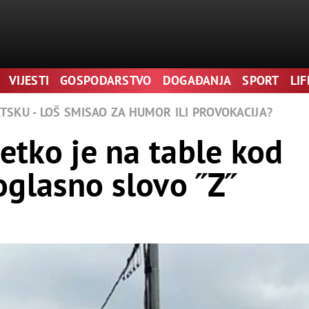
 nego što su je stekli, Innosi 2024, godine razvijali su ove igre
VIJESTI
GOSPODARSTVO
DOGAĐANJA
SPORT
LI
ne osporava dobro zaokruženi skup vještina u vezi s tim, oni nik
noštvu istočnoeuropskih programera koji vrtoglavom brzinom puš
TSKU - LOŠ SMISAO ZA HUMOR ILI PROVOKACIJA?
 sustava sankcija kako bi se ograničila ilegalna konkurencija ne
etko je na table kod
4
oglasno slovo ˝Z˝
ajeva, gdje su igrači u potrazi za nevjerojatnim bogatstvom.
ući jackpot slotove, od inin, inin, Inin, kao i druge pružatelje ig