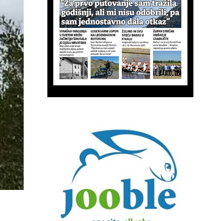
ice isplata.