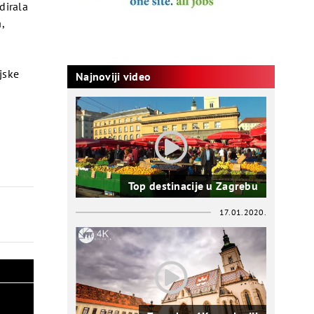
dirala
,
njske
Najnoviji video
Top destinacije u Zagrebu
17.01.2020.