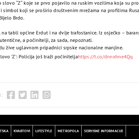
o slovo ˝Z˝ koje se prvo pojavilo na ruskim vozilima koja su pro
 i simbol koji se proširio društvenim mrežama na profilima Rusa
Bijelo Brdo.
, na tabli općine Erdut i na dvije trafostanice. Iz osječko – bara
utentične, a počinitelji, za sada, nepoznati.
rdu žive uglavnom pripadnici srpske nacionalne manjine.
o 'Z': Policija još traži počinitelja
https://t.co/dnnxhne4Qq
I:
TSKA
KVARTOVI
LIFESTYLE
METROPOLA
SERVISNE INFORMACIJE