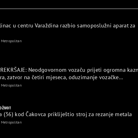
Klinac u centru Varaždina razbio samoposlužni aparat za
Metropolitan
PREKRŠAJE: Neodgovornom vozaču prijeti ogromna kaz
ra, zatvor na četiri mjeseca, oduzimanje vozačke…
Metropolitan
O ŽIVOT
(36) kod Čakovca prikliještio stroj za rezanje metala
Metropolitan