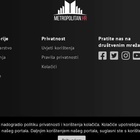
rije
Privatnost
Pratite nas na
društvenim mrež
arstvo
Uvjeti korištenja
nja
Pravila privatnosti
Kolačići
e
dogradio politiku privatnosti i korištenja kolačića. Kolačiće upotreblj
 našeg portala. Daljnjim korištenjem našeg portala, suglasni ste s korišt