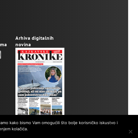
Arhiva digitalnih
ama
novina
avamo kako bismo Vam omogućili što bolje korisničko iskustvo i
enjem kolačića.