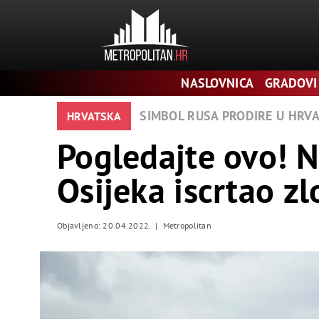
Novi kockanje u viejas casinu online 2024
Slot Double Lucky Line Bonusi I Besplatne Vrtnje
: Prije
Pretraga
NASLOVNICA
GRADOVI
Slot Wizard Shop Bonusi I Besplatne Vrtnje
- Iako nitko 
industriji igara je žestoka, zahvaljujući malom dijelu m
SIMBOL RUSA PRODIRE U HRVA
HRVATSKA
Najbolja Revolut Kasina 2025
: Predlaže se pooštravanje
Pogledajte ovo! N
Vrhunski poker u hrvatskoj besplatno 202
Osijeka iscrtao zl
Bingo 26 Kolo
Tu je i ukusan bonus za 2, i 3, polog.
Objavljeno: 20.04.2022.
Metropolitan
Nextgen Casino Igre Recenzija
Kao što ime sugerira, glavna tema ovog utora je svijet zm
Koristeći svoj dodatni novac, možete testirati igre, uključuj
Brojanje karata za poker 2024