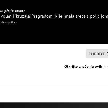
NA LIJEČNIČKI PREGLED
volan i ‘kruzala’ Pregradom. Nije imala sreće s policijo
Metropolitan
SLJEDEĆE
Otkrijte značenja ovih i