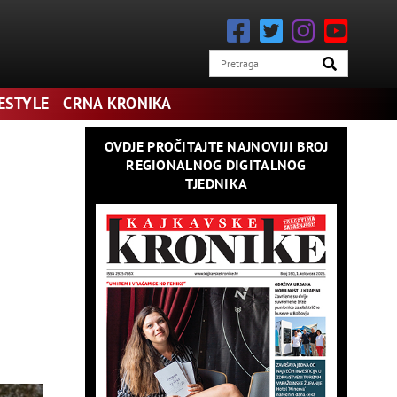
gra.
FESTYLE
CRNA KRONIKA
OVDJE PROČITAJTE NAJNOVIJI BROJ
REGIONALNOG DIGITALNOG
TJEDNIKA
dnosti dobiti.
m koji smo pronašli za vas.