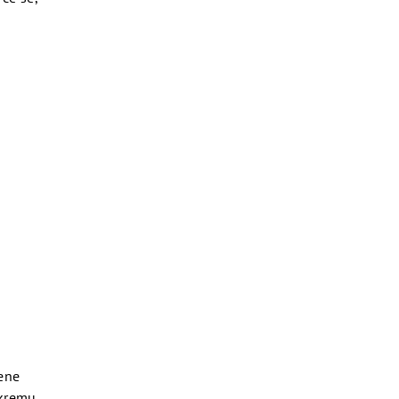
mene
 kremu