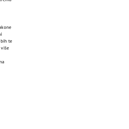
zakone
ni
 bih te
 više
 na