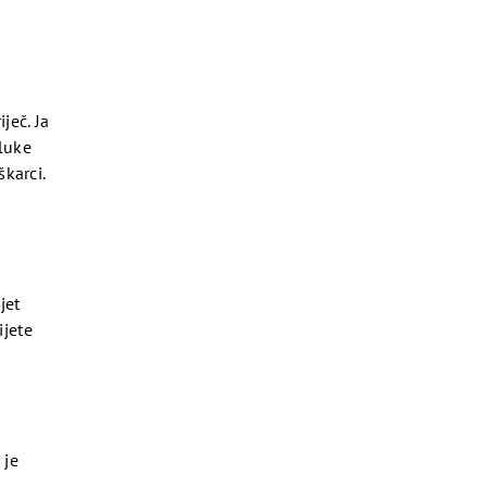
ječ. Ja
dluke
karci.
jet
ijete
 je