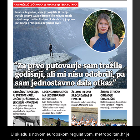
U skladu s novom europskom regulativom, metropolitan.hr je