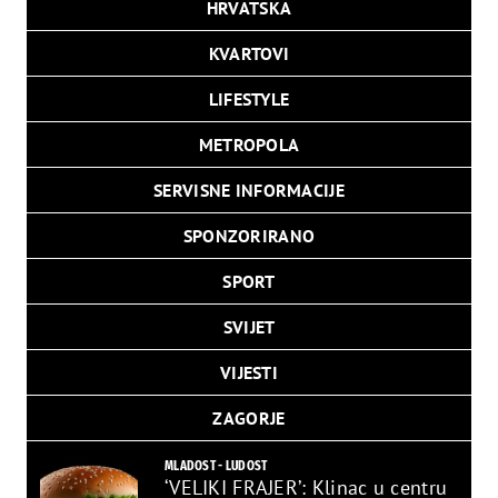
HRVATSKA
KVARTOVI
LIFESTYLE
METROPOLA
SERVISNE INFORMACIJE
SPONZORIRANO
SPORT
SVIJET
VIJESTI
ZAGORJE
MLADOST - LUDOST
‘VELIKI FRAJER’: Klinac u centru