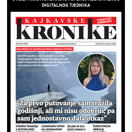
DIGITALNOG TJEDNIKA