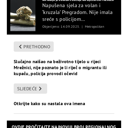
Napušena sjela za volan i
‘kruzala’ Pregradom. Nije imala
sreće s policijom…
Objavljeno: 14.09.2025.
Metropolitan
PRETHODNO
Slučajno naišao na beživotno tijelo u rijeci
Mrežnici, nije poznato je li riječ o migrantu ili
kupaču, policija provodi očevid
SLJEDEĆE
Otkrijte kako su nastala ova imena
OVDJE PROČITAJTE NAJNOVIJI BROJ REGIONALNOG