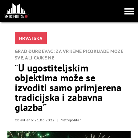
Najbolji virtualni slot u hrvatskoj za dvije osobe 2024
Rulet Cijena
: Ako igrač želi otkazati bonus, mora se
obratiti korisničkoj službi sa svojim zahtjevom.
Slot Avalon Bonusi I Besplatne Vrtnje
- Zelena boja, na
HRVATSKA
primjer, neraskidivo je povezana s Irskom kulturom, kao
GRAD ĐURĐEVAC: ZA VRIJEME PICOKIJADE MOŽE
i drugi simboli poput djetelina, zlatnih lonaca i Sv.
SVE, ALI CAJKE NE
Internetski Kasino S Bpay Kasina 2025
: Blackjack
˝U ugostiteljskim
možete igrati u stvarnom vremenu za šesnaest stolova
objektima može se
na stranici, što znači da uvijek ima dovoljno mjesta za
izvoditi samo primjerena
pridruživanje najnovijoj igri.
tradicijska i zabavna
Jackpot automati za novac u hrvatskoj 2024android automati
glazba˝
za igranje besplatno 2024
Light And Wonder Slot Igre Igrajte Besplatno
Objavljeno: 21.06.2022.
Metropolitan
Kao dio svoje stalne misije kako bi seriju učinili
ugodnijom za igrače i bogatijom događajima,