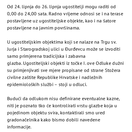
Od 24. lipnja do 26. lipnja ugostitelji mogu raditi od
0,00 do 24,00 sata. Radno vrijeme odnosi se i na terase
postavljene uz ugostiteljske objekte, kao i na šatore
postavljene na javnim površinama.
U ugostiteljskim objektima koji se nalaze na Trgu sv.
Jurja i Starogradskoj ulici u Đurđevcu može se izvoditi
samo primjerena tradicijska i zabavna
glazba. Ugostiteljski objekti iz točke I. ove Odluke dužni
su primjenjivati sve mjere propisane od strane Stožera
civilne zaštite Republike Hrvatske i nadležnih
epidemioloških službi – stoji u odluci.
Budući da odlukom nisu definirane eventualne kazne,
niti je poznato tko će kontrolirati vrstu glazbe koja u
pojedinom objektu svira, kontaktirali smo ured
gradonačelnika kako bismo dobili navedene
informacije.