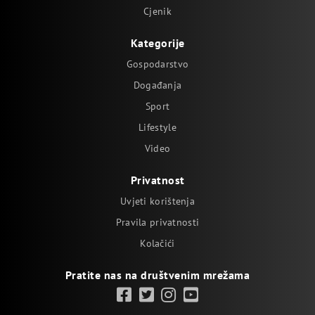
Cjenik
Kategorije
Gospodarstvo
Događanja
Sport
Lifestyle
Video
Privatnost
Uvjeti korištenja
Pravila privatnosti
Kolačići
Pratite nas na društvenim mrežama