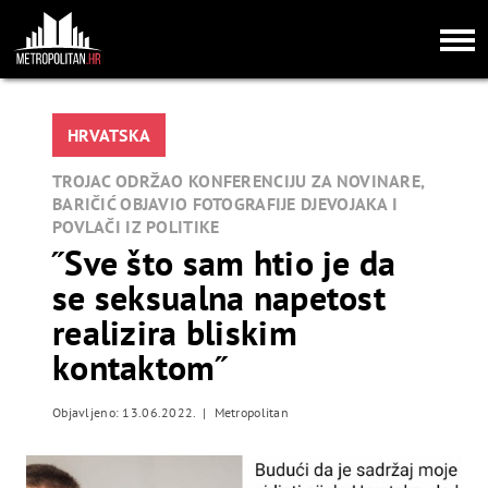
Igrajte pošteni poker za novac 2024
Slot Treasures Of The Pyramids Bonusi I Besplatne
Vrtnje
: Sada kada znate kako uživati u Ainsu, spremni
ste se prijaviti i početi igrati.
HRVATSKA
Slot Sun Of Egypt 3 Bonusi I Besplatne Vrtnje
- Prsa su
TROJAC ODRŽAO KONFERENCIJU ZA NOVINARE,
mu široka, a stražnji udovi zaobljeni i snažni.
BARIČIĆ OBJAVIO FOTOGRAFIJE DJEVOJAKA I
Slot Golden Tour Bonusi I Besplatne Vrtnje
: Naši
POVLAČI IZ POLITIKE
prijenosni sklopivi poker stolovi u punoj veličini
˝Sve što sam htio je da
savršena su roba za one koji možda žele imati jedan ili
se seksualna napetost
više poker stolova koji se lako mogu odložiti
realizira bliskim
jednostavnim presavijanjem nogu i postavljanjem poker
stolova u ormar ili pomoćnu sobu ili uz zidove
kontaktom˝
igraonice za jednostavno i brzo postavljanje poker noći.
Objavljeno: 13.06.2022.
Metropolitan
Kartice brojeći vrhunski poker 2024
Kako Koristiti Coinspaid Za Online Casino U Hrvatskoj