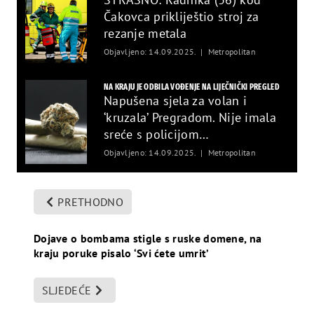
Čakovca prikliještio stroj za
rezanje metala
Objavljeno: 14.09.2025.
Metropolitan
NA KRAJU JE ODBILA VOĐENJE NA LIJEČNIČKI PREGLED
Napušena sjela za volan i
‘kruzala’ Pregradom. Nije imala
sreće s policijom…
Objavljeno: 14.09.2025.
Metropolitan
PRETHODNO
Dojave o bombama stigle s ruske domene, na
kraju poruke pisalo ‘Svi ćete umrit’
SLJEDEĆE