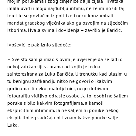
mojim porukama i zbog činjenice da je cijela Hrvatska
imala uvid u moju najdublju intimu, ne želim nositi taj
teret te se povlačim iz politike i neću konzumirati
mandat gradskog vijećnika ako ga osvojim na sljedećim
izborima. Hvala svima i doviđenja – završio je Baričić.
Ivošević je pak iznio sljedeće:
– Sve što sam ja imao s ovim je uvjerenje da se radi o
nekoj zafrkanciji s curama od kojih je jedna
zainteresirana za Luku Baričića. U trenutku kad ulazim u
tu benignu zafrkanciju nitko ne govori o ikakvim
godinama ili nekoj maloljetnici, nego dobivam
fotografiju vidljivo odrasle osobe. Ja toj osobi ne šaljem
poruke s bilo kakvim fotografijama, a kamoli
eksplicitnim intimnim. Ja ne šaljem ni poruke nekog
eksplicitnijeg sadržaja niti znam kakve poruke šalje
Luka.