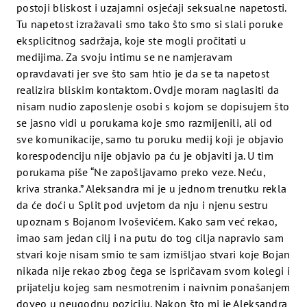
postoji bliskost i uzajamni osjećaji seksualne napetosti.
Tu napetost izražavali smo tako što smo si slali poruke
eksplicitnog sadržaja, koje ste mogli pročitati u
medijima. Za svoju intimu se ne namjeravam
opravdavati jer sve što sam htio je da se ta napetost
realizira bliskim kontaktom. Ovdje moram naglasiti da
nisam nudio zaposlenje osobi s kojom se dopisujem što
se jasno vidi u porukama koje smo razmijenili, ali od
sve komunikacije, samo tu poruku medij koji je objavio
korespodenciju nije objavio pa ću je objaviti ja. U tim
porukama piše “Ne zapošljavamo preko veze. Neću,
kriva stranka.” Aleksandra mi je u jednom trenutku rekla
da će doći u Split pod uvjetom da nju i njenu sestru
upoznam s Bojanom Ivoševićem. Kako sam već rekao,
imao sam jedan cilj i na putu do tog cilja napravio sam
stvari koje nisam smio te sam izmišljao stvari koje Bojan
nikada nije rekao zbog čega se ispričavam svom kolegi i
prijatelju kojeg sam nesmotrenim i naivnim ponašanjem
doveo u neugodnu poziciju. Nakon što mi je Aleksandra