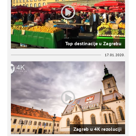
Top destinacije u Zagrebu
17.01.2020.
Zagreb u 4K rezoluciji