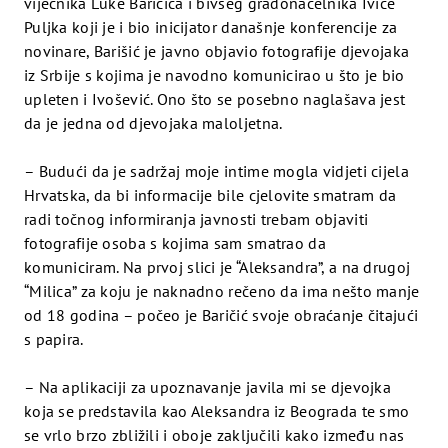
vijećnika Luke Baričića i bivšeg gradonačelnika Ivice
Puljka koji je i bio inicijator današnje konferencije za
novinare, Barišić je javno objavio fotografije djevojaka
iz Srbije s kojima je navodno komunicirao u što je bio
upleten i Ivošević. Ono što se posebno naglašava jest
da je jedna od djevojaka maloljetna.
– Budući da je sadržaj moje intime mogla vidjeti cijela
Hrvatska, da bi informacije bile cjelovite smatram da
radi točnog informiranja javnosti trebam objaviti
fotografije osoba s kojima sam smatrao da
komuniciram. Na prvoj slici je “Aleksandra”, a na drugoj
“Milica” za koju je naknadno rečeno da ima nešto manje
od 18 godina – počeo je Baričić svoje obraćanje čitajući
s papira.
– Na aplikaciji za upoznavanje javila mi se djevojka
koja se predstavila kao Aleksandra iz Beograda te smo
se vrlo brzo zbližili i oboje zaključili kako između nas