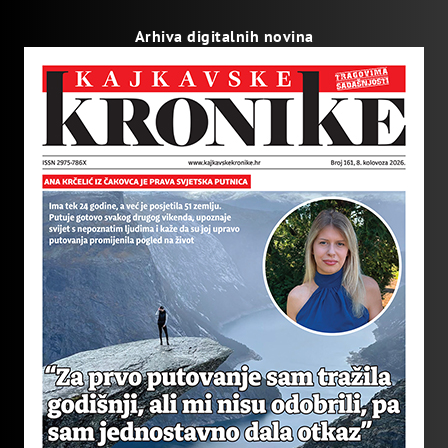
Arhiva digitalnih novina