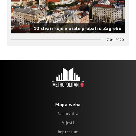
10 stvari koje morate probati u Zagrebu
17.01.2020.
Mapa weba
Naslovnica
Vijesti
Impressum