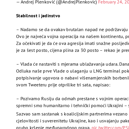
video
— Andrej Plenković (@AndrejPlenkovic)
February 24, 2
Stabilnost i jedinstvo
– Nadamo se da ovakav brutalan napad ne podržavaju m
Pogledaj
Ovo je najveća vojna operacija na našem kontinentu, prom
Za očekivati je da će ova agresija imati snažne posljedic
je za šest posto, cijena plina za 30 posto – rekao je pre
video
– Vlada će nastaviti s mjerama ublažavanja udara. Danas
Odluka naše prve Vlade o ulaganju u LNG terminal poka
potpisivanje ugovora o nabavi višenamjenskih borbenih
svom Tweeteru prije otprilike tri sata, napisao:
Pogledaj
– Pozivamo Rusiju da odmah prestane s vojnim operacij
spremni smo humanitarno i tehnički pomoći Ukrajini – st
video
Sazvao sam sastanak s koalicijskim partnerima vezano 
cjelovitosti i suverenitetu Ukrajine, kao i usvajanju p
grubo kršenje međunarodnog prava.
pic.twitter.com/P