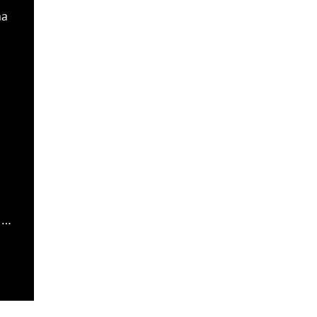
na
m…