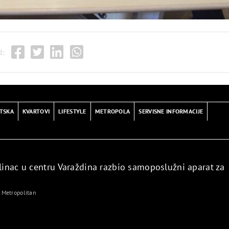
I:
TSKA
KVARTOVI
LIFESTYLE
METROPOLA
SERVISNE INFORMACIJE
Klinac u centru Varaždina razbio samoposlužni aparat za
Metropolitan