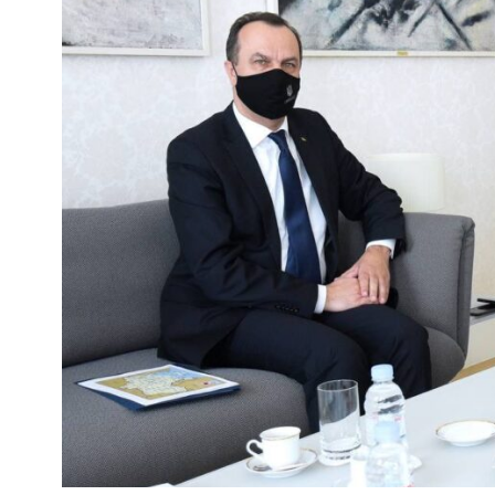
Slot Sticky Bandits 3 Most Wanted Bonusi I Besplatne Vrtnje
Središnja vlada odigrala je vitalnu ulogu u razvoju i objavlj
uslugama koje su stanovništvu najpotrebnije u ovim jedinstv
Slot Rio Stars Bonusi I Besplatne Vrtnje
Međutim, kao što vidite, čak i uz ove propuste, još uvijek imate
Slot Emperor S Diamonds Bonusi I Besplatne Vrtnje