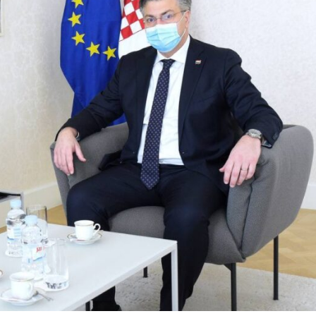
ivanju smjernica za sigurno funkcioniranje osnovnih usluga tij
enim vremenima.
 puno oklada koje će vas spriječiti da dosadite.