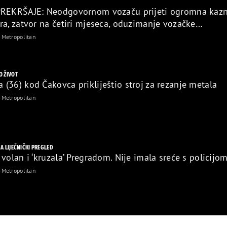
PREKRŠAJE: Neodgovornom vozaču prijeti ogromna kaz
ra, zatvor na četiri mjeseca, oduzimanje vozačke…
Metropolitan
O ŽIVOT
(36) kod Čakovca prikliještio stroj za rezanje metala
Metropolitan
NA LIJEČNIČKI PREGLED
volan i ‘kruzala’ Pregradom. Nije imala sreće s policijo
Metropolitan