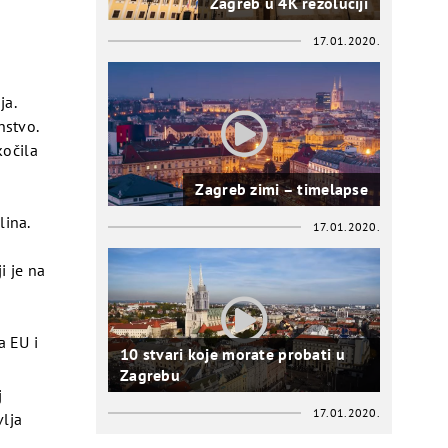
Zagreb u 4K rezoluciji
17.01.2020.
ja.
nstvo.
kočila
Zagreb zimi – timelapse
lina.
17.01.2020.
i je na
a EU i
10 stvari koje morate probati u
Zagrebu
j
17.01.2020.
vlja