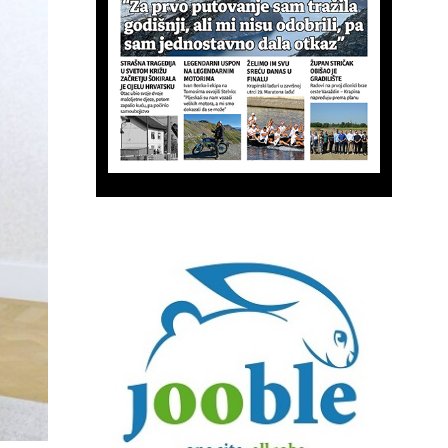
ekom pandemije i prema usmjeravanju resursa prema onim