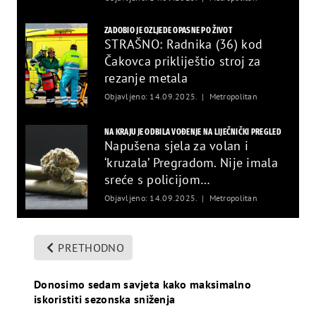
ZADOBIO JE OZLJEDE OPASNE PO ŽIVOT
STRAŠNO: Radnika (36) kod
Čakovca prikliještio stroj za
rezanje metala
Objavljeno: 14.09.2025.
Metropolitan
NA KRAJU JE ODBILA VOĐENJE NA LIJEČNIČKI PREGLED
Napušena sjela za volan i
‘kruzala’ Pregradom. Nije imala
sreće s policijom…
Objavljeno: 14.09.2025.
Metropolitan
PRETHODNO
Donosimo sedam savjeta kako maksimalno
iskoristiti sezonska sniženja