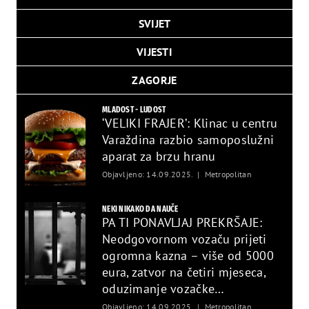
SVIJET
VIJESTI
ZAGORJE
MLADOST - LUDOST
‘VELIKI FRAJER’: Klinac u centru
Varaždina razbio samoposlužni
aparat za brzu hranu
Objavljeno: 14.09.2025.
Metropolitan
NEKI NIKAKO DA NAUČE
PA TI PONAVLJAJ PREKRŠAJE:
Neodgovornom vozaču prijeti
ogromna kazna – više od 5000
eura, zatvor na četiri mjeseca,
oduzimanje vozačke…
Objavljeno: 14.09.2025.
Metropolitan