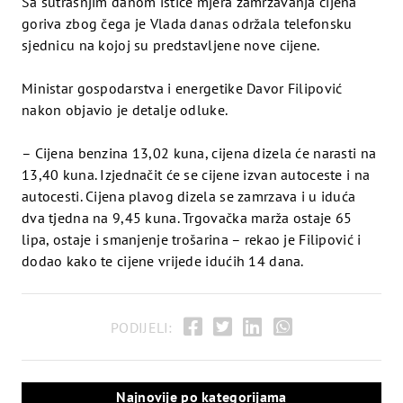
Sa sutrašnjim danom ističe mjera zamrzavanja cijena
goriva zbog čega je Vlada danas održala telefonsku
sjednicu na kojoj su predstavljene nove cijene.
Ministar gospodarstva i energetike Davor Filipović
nakon objavio je detalje odluke.
– Cijena benzina 13,02 kuna, cijena dizela će narasti na
13,40 kuna. Izjednačit će se cijene izvan autoceste i na
autocesti. Cijena plavog dizela se zamrzava i u iduća
dva tjedna na 9,45 kuna. Trgovačka marža ostaje 65
lipa, ostaje i smanjenje trošarina – rekao je Filipović i
dodao kako te cijene vrijede idućih 14 dana.
PODIJELI:
Najnovije po kategorijama