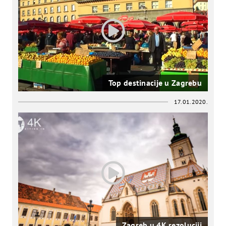
Top destinacije u Zagrebu
17.01.2020.
Zagreb u 4K rezoluciji