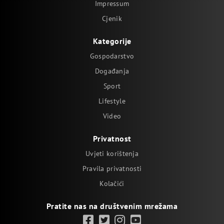
Impressum
Cjenik
Kategorije
Gospodarstvo
Događanja
Sport
Lifestyle
Video
Privatnost
Uvjeti korištenja
Pravila privatnosti
Kolačići
Pratite nas na društvenim mrežama