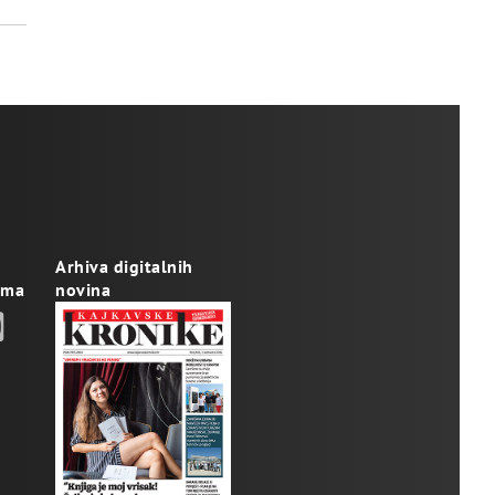
Arhiva digitalnih
ama
novina