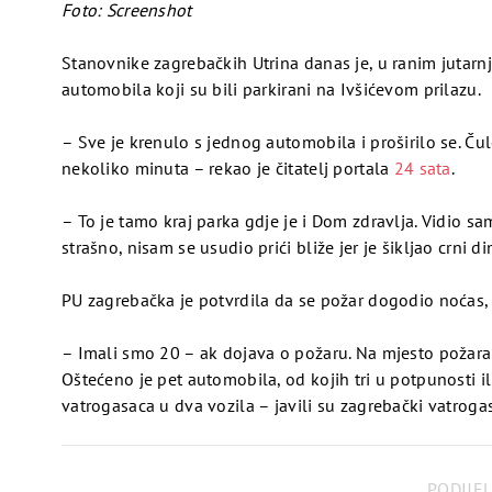
Foto: Screenshot
Stanovnike zagrebačkih Utrina danas je, u ranim jutarn
automobila koji su bili parkirani na Ivšićevom prilazu.
– Sve je krenulo s jednog automobila i proširilo se. Čul
nekoliko minuta – rekao je čitatelj portala
24 sata
.
Pogledaj
– To je tamo kraj parka gdje je i Dom zdravlja. Vidio sa
strašno, nisam se usudio prići bliže jer je šikljao crni d
video
PU zagrebačka je potvrdila da se požar dogodio noćas, 
– Imali smo 20 – ak dojava o požaru. Na mjesto požara sm
Oštećeno je pet automobila, od kojih tri u potpunosti i
vatrogasaca u dva vozila – javili su zagrebački vatroga
Pogledaj
PODIJEL