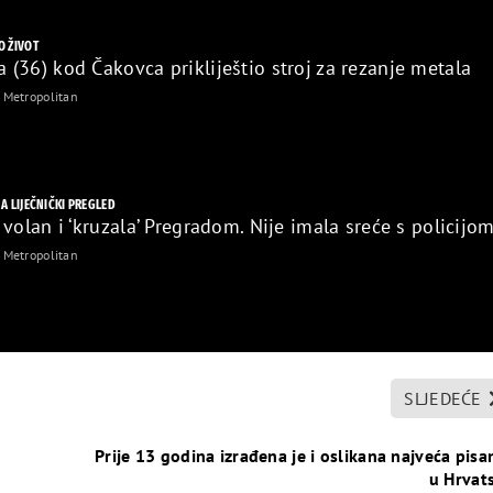
O ŽIVOT
(36) kod Čakovca prikliještio stroj za rezanje metala
Metropolitan
NA LIJEČNIČKI PREGLED
volan i ‘kruzala’ Pregradom. Nije imala sreće s policijo
Metropolitan
SLJEDEĆE
Prije 13 godina izrađena je i oslikana najveća pisa
u Hrvat