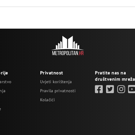
rije
Privatnost
Pratite nas na
društvenim mrež
arstvo
Uvjeti korištenja
nja
Pravila privatnosti
Kolačići
e