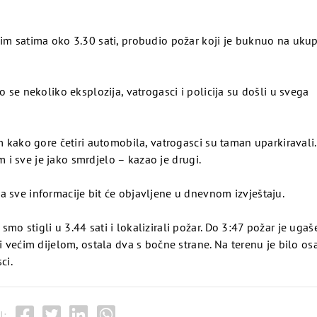
jim satima oko 3.30 sati, probudio požar koji je buknuo na uku
o se nekoliko eksplozija, vatrogasci i policija su došli u svega
m kako gore četiri automobila, vatrogasci su taman uparkiravali. 
im i sve je jako smrdjelo – kazao je drugi.
a sve informacije bit će objavljene u dnevnom izvještaju.
o stigli u 3.44 sati i lokalizirali požar. Do 3:47 požar je ugaš
li većim dijelom, ostala dva s bočne strane. Na terenu je bilo o
sci.
I: