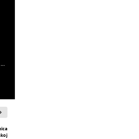
m…
nica
skoj