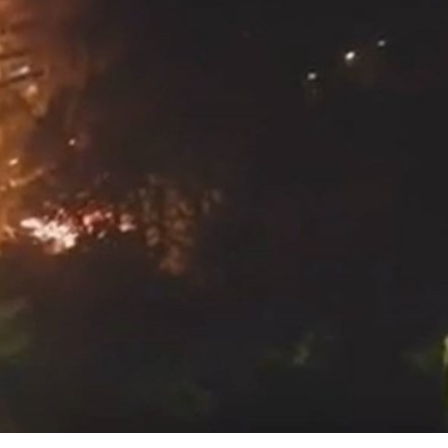
atelju da pronađe upravo ono što traži od zimskih čizama za izl
akve su im šanse za pobjedu.