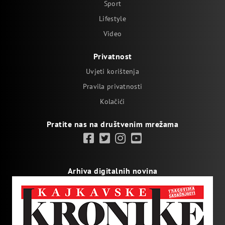
Sport
Lifestyle
Video
Privatnost
Uvjeti korištenja
Pravila privatnosti
Kolačići
Pratite nas na društvenim mrežama
Arhiva digitalnih novina