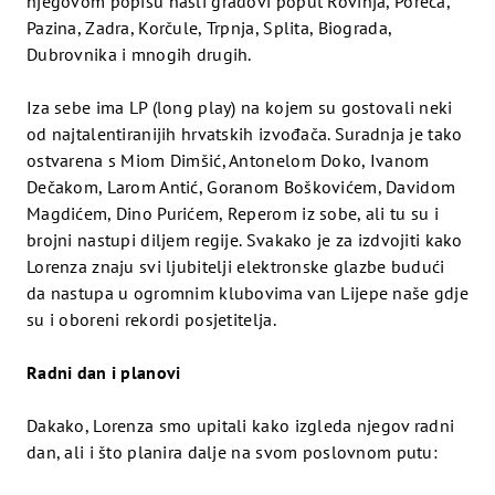
njegovom popisu našli gradovi poput Rovinja, Poreča,
Pazina, Zadra, Korčule, Trpnja, Splita, Biograda,
Dubrovnika i mnogih drugih.
Iza sebe ima LP (long play) na kojem su gostovali neki
od najtalentiranijih hrvatskih izvođača. Suradnja je tako
ostvarena s Miom Dimšić, Antonelom Doko, Ivanom
Dečakom, Larom Antić, Goranom Boškovićem, Davidom
Magdićem, Dino Purićem, Reperom iz sobe, ali tu su i
brojni nastupi diljem regije. Svakako je za izdvojiti kako
Lorenza znaju svi ljubitelji elektronske glazbe budući
da nastupa u ogromnim klubovima van Lijepe naše gdje
su i oboreni rekordi posjetitelja.
Radni dan i
planovi
Dakako, Lorenza smo upitali kako izgleda njegov radni
dan, ali i što planira dalje na svom poslovnom putu: