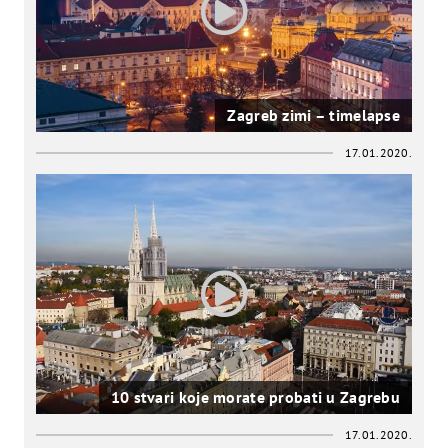
Zagreb zimi – timelapse
17.01.2020.
10 stvari koje morate probati u Zagrebu
17.01.2020.