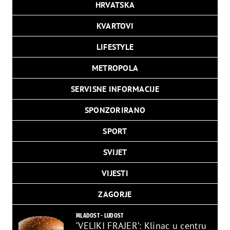
HRVATSKA
KVARTOVI
LIFESTYLE
METROPOLA
SERVISNE INFORMACIJE
SPONZORIRANO
SPORT
SVIJET
VIJESTI
ZAGORJE
MLADOST - LUDOST
‘VELIKI FRAJER’: Klinac u centru