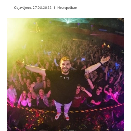
Slot Double Play Superbet Hq Bonusi I Besplatne Vrtnje
Objavljeno: 27.08.2022.
Metropolitan
Posljednje mjesto u izvlačenju velikog povlačenja dolazi
s bankovnim prijenosom, što bi moglo potrajati i do 15
dana, prema Inninsu.
Pratimo sve vrhunske studije i programere i isprobat
ćemo njihovu novu igru kada se pojave u britanskim
kockarnicama.
Legalni kasino slotovi za pravi novac
Casino Rizik
Možda je to već previše uskličnika za jedan blog.
Captain Cooks Casino Recenzija I Iskustva 2025
Osim toga, biti igrač pokera zapravo zatvara sva politička vrata.
Betitall Casino No Deposit Bonus