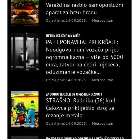
Varaždina razbio samoposlužni
aparat za brzu hranu
Objavljeno: 14.09.2025.
Metropolitan
NEKI NIKAKO DA NAUČE
PA TI PONAVLJAJ PREKRŠAJE:
Neodgovornom vozaču prijeti
ogromna kazna – više od 5000
eura, zatvor na četiri mjeseca,
oduzimanje vozačke…
Objavljeno: 14.09.2025.
Metropolitan
ZADOBIO JE OZLJEDE OPASNE PO ŽIVOT
STRAŠNO: Radnika (36) kod
Čakovca prikliještio stroj za
rezanje metala
Objavljeno: 14.09.2025.
Metropolitan