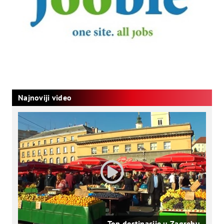
Najnoviji video
Top destinacije u Zagrebu